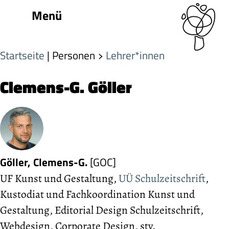
Menü
Startseite
| Personen
Lehrer*innen
Clemens-G. Göller
Göller, Clemens-G.
[GOC]
UF Kunst und Gestaltung,
UÜ Schulzeitschrift
,
Kus­to­diat und Fach­­ko­ordi­na­tion Kunst und
Gestaltung, Editorial Design Schulzeitschrift,
Webdesign, Cor­por­ate Design, stv.