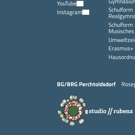
Gymnasiu
YouTube
Schulform
Instagram
Realgymn
Schulform
Musisches
Umweltzei
Erasmus+
Hausordn
BG/BRG Perchtoldsdorf
Roseg