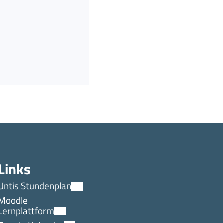
Links
Untis Stundenplan
Moodle
Lernplattform