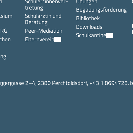
m
Schüler*innen­ver­
Übungen
tretung
Begabungsförderung
asium
Schulärztin und
Bibliothek
Beratung
Downloads
 RG
Peer-Mediation
Schulkantine
chen
Elternverein
ung
gergasse 2–4, 2380 Perchtoldsdorf,
+43 1 8694728
,
b