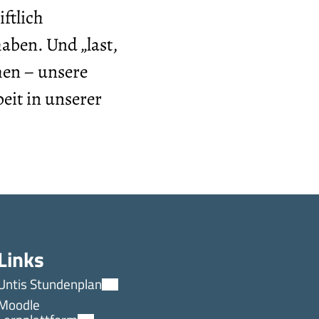
ftlich
aben. Und „last,
hen – unsere
eit in unserer
Links
Untis Stundenplan
Moodle