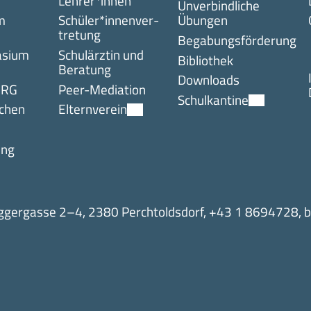
Lehrer*innen
Unverbindliche
m
Schüler*innen­ver­
Übungen
tretung
Begabungsförderung
asium
Schulärztin und
Bibliothek
Beratung
Downloads
 RG
Peer-Mediation
Schulkantine
chen
Elternverein
ung
gergasse 2–4, 2380 Perchtoldsdorf,
+43 1 8694728
,
b