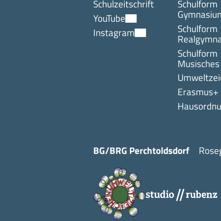
Schulzeitschrift
Schulform
Gymnasiu
YouTube
Schulform
Instagram
Realgymn
Schulform
Musisches
Umweltzei
Erasmus+
Hausordn
BG/BRG Perchtoldsdorf
Roseg