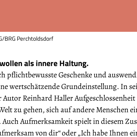
 BG/BRG Perchtoldsdorf
ollen als innere Haltung.
rch pflichtbewusste Geschenke und auswendi
ine wertschätzende Grundeinstellung. In s
Autor Reinhard Haller Aufgeschlossenheit a
Welt zu gehen, sich auf andere Menschen ei
en. Auch Aufmerksamkeit spielt in diesem 
aufmerksam von dir“ oder „Ich habe Ihnen ei