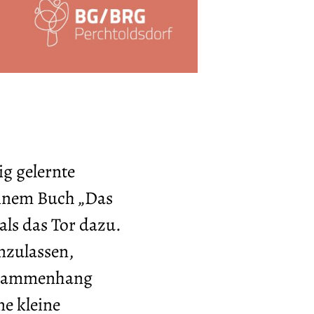
g gelernte
einem Buch „Das
ls das Tor dazu.
nzulassen,
Zusammenhang
ne kleine