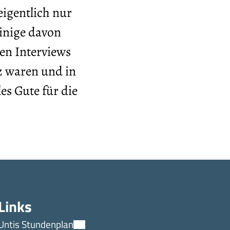
igentlich nur
inige davon
en Interviews
tz waren und in
s Gute für die
Links
Untis Stundenplan