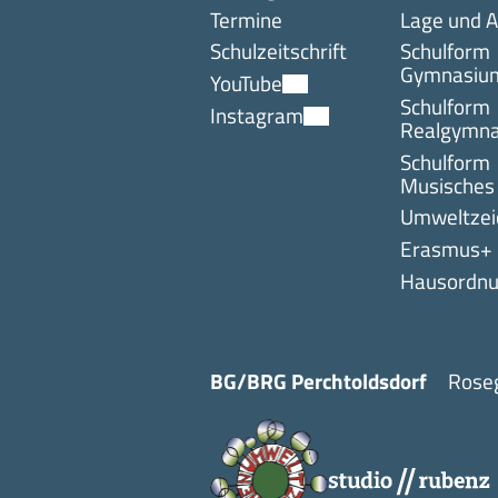
Termine
Lage und A
Schulzeitschrift
Schulform
Gymnasiu
YouTube
Schulform
Instagram
Realgymn
Schulform
Musisches
Umweltzei
Erasmus+
Hausordn
BG/BRG Perchtoldsdorf
Roseg