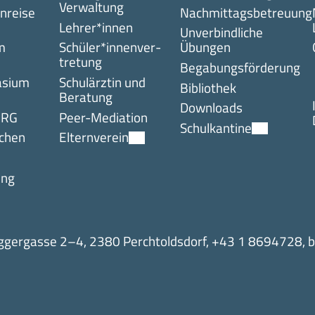
Verwaltung
nreise
Nachmittagsbetreuung
Lehrer*innen
Unverbindliche
m
Schüler*innen­ver­
Übungen
tretung
Begabungsförderung
asium
Schulärztin und
Bibliothek
Beratung
Downloads
 RG
Peer-Mediation
Schulkantine
chen
Elternverein
ung
gergasse 2–4, 2380 Perchtoldsdorf,
+43 1 8694728
,
b