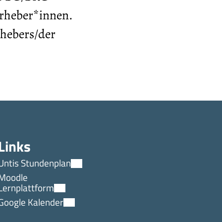
 Urheber*innen.
hebers/der
Links
Untis Stundenplan
Moodle
Lernplattform
Google Kalender