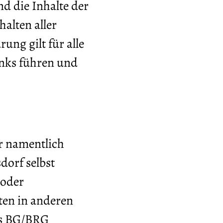
nd die Inhalte der
halten aller
ung gilt für alle
inks führen und
r namentlich
dorf selbst
 oder
en in anderen
es BG/BRG