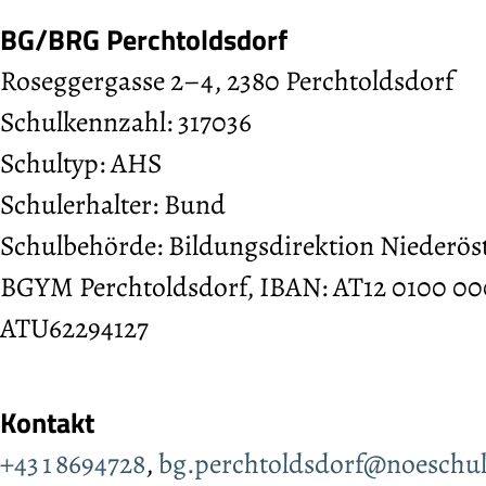
BG/BRG Perchtoldsdorf
Roseggergasse 2–4, 2380 Perchtoldsdorf
Schulkennzahl: 317036
Schultyp: AHS
Schulerhalter: Bund
Schulbehörde: Bildungsdirektion Niederös
BGYM Perchtoldsdorf, IBAN: AT12 0100 00
ATU62294127
Kontakt
+43 1 8694728
,
bg.perchtoldsdorf@noeschul